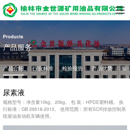
Products
产品服务
产品介绍
行业标准
检验报告
产品优势
服
尿素液
规格型号：净含量10kg、20kg。 包 装：HPDE塑料桶。 执
行标准：GB 29518-2013。 使用范围：所有SCR排放控制系
统柴油发动机车辆使用。